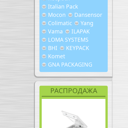
Italian Pack
Mocon
Dansensor
Colimatic
Yang
Vama
ILAPAK
LOMA SYSTEMS
BHI
KEYPACK
Komet
GNA PACKAGING
РАСПРОДАЖА