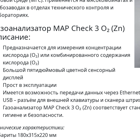
зовой среде (МГС). Применяется на мясокомбинатах и
бозаводах в отделах технического контроля и
бораториях.
азоанализатор MAP Check 3 О₂ (Zn)
писание:
Предназначается для измерения концентрации
кислорода (О₂) или комбинированного содержания
кислорода (О₂)
Большой пятидюймовый цветной сенсорный
дисплей
Прост в эксплуатации
Имеется возможность передачи данных через Ethernet,
USB – разъём для внешней клавиатуры и сканера штри
Газоанализатор MAP Check 3 О₂ (Zn) соответствует ста
гигиене и безопасности.
хнические характеристики:
бариты 180х315х220 мм