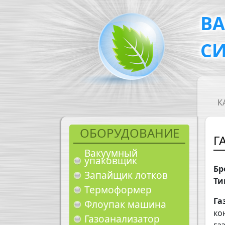
Перейти к основному содержанию
В
С
M
К
ОБОРУДОВАНИЕ
Г
Вакуумный
упаковщик
Бр
Запайщик лотков
Ти
Термоформер
Га
Флоупак машина
ко
Газоанализатор