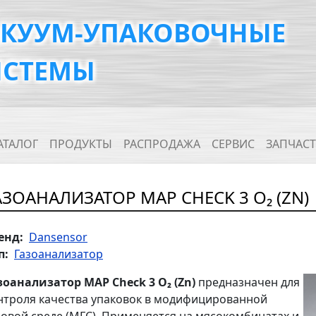
АКУУМ-УПАКОВОЧНЫЕ
ИСТЕМЫ
ain navigation
АТАЛОГ
ПРОДУКТЫ
РАСПРОДАЖА
СЕРВИС
ЗАПЧАС
АЗОАНАЛИЗАТОР MAP CHECK 3 О₂ (ZN)
енд
Dansensor
п
Газоанализатор
зоанализатор MAP Check 3 О₂ (Zn)
предназначен для
нтроля качества упаковок в модифицированной