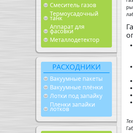
га
Смеситель газов
ры
Термоусадочный
ла
танк
Г
Аппарат для
фасовки
о
Металлодетектор
РАСХОДНИКИ
Вакуумные пакеты
Вакуумные плёнки
Лотки под запайку
Пленки запайки
лотков
Те
Га