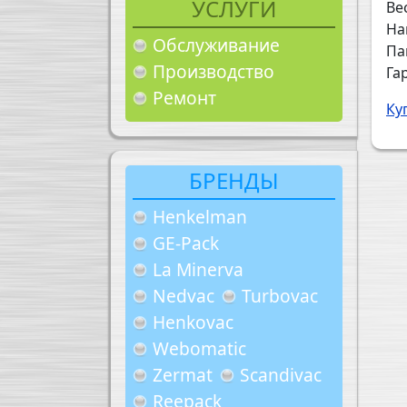
УСЛУГИ
Вес
На
Обслуживание
Па
Производство
Га
Ремонт
Ку
БРЕНДЫ
Henkelman
GE-Pack
La Minerva
Nedvac
Turbovac
Henkovac
Webomatic
Zermat
Scandivac
Reepack