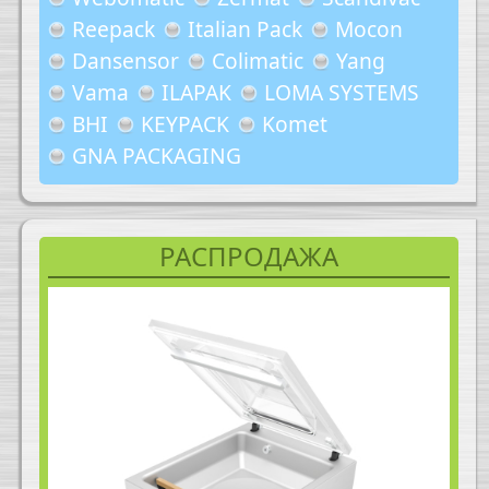
Reepack
Italian Pack
Mocon
Dansensor
Colimatic
Yang
Vama
ILAPAK
LOMA SYSTEMS
BHI
KEYPACK
Komet
GNA PACKAGING
РАСПРОДАЖА