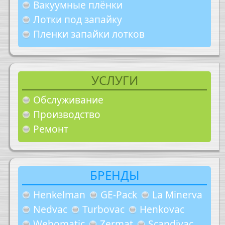
Вакуумные плёнки
Лотки под запайку
Пленки запайки лотков
УСЛУГИ
Обслуживание
Производство
Ремонт
БРЕНДЫ
Henkelman
GE-Pack
La Minerva
Nedvac
Turbovac
Henkovac
Webomatic
Zermat
Scandivac