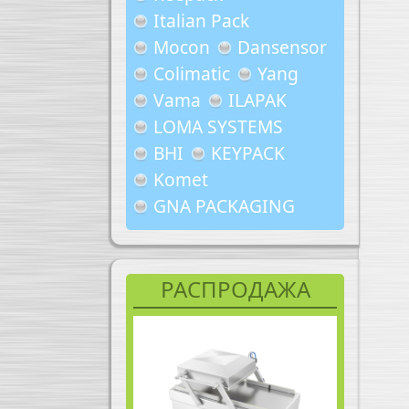
Italian Pack
Mocon
Dansensor
Colimatic
Yang
Vama
ILAPAK
LOMA SYSTEMS
BHI
KEYPACK
Komet
GNA PACKAGING
РАСПРОДАЖА