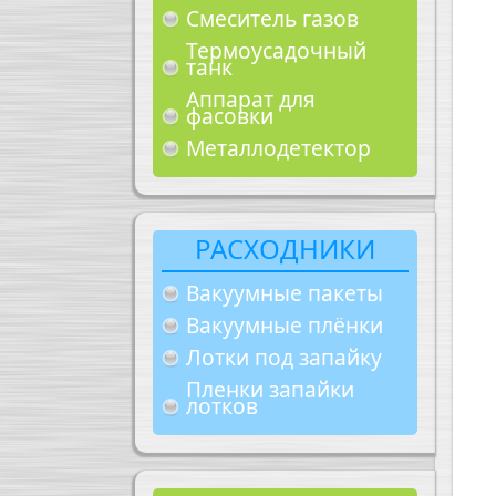
Смеситель газов
Термоусадочный
танк
Аппарат для
фасовки
Металлодетектор
РАСХОДНИКИ
Вакуумные пакеты
Вакуумные плёнки
Лотки под запайку
Пленки запайки
лотков