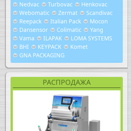
Nedvac
Turbovac
Henkovac
Webomatic
Zermat
Scandivac
Reepack
Italian Pack
Mocon
Dansensor
Colimatic
Yang
Vama
ILAPAK
LOMA SYSTEMS
BHI
KEYPACK
Komet
GNA PACKAGING
РАСПРОДАЖА