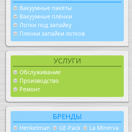
Вакуумные пакеты
Вакуумные плёнки
Лотки под запайку
Пленки запайки лотков
УСЛУГИ
Обслуживание
Производство
Ремонт
БРЕНДЫ
Henkelman
GE-Pack
La Minerva