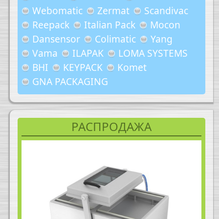
Webomatic
Zermat
Scandivac
Reepack
Italian Pack
Mocon
Dansensor
Colimatic
Yang
Vama
ILAPAK
LOMA SYSTEMS
BHI
KEYPACK
Komet
GNA PACKAGING
РАСПРОДАЖА