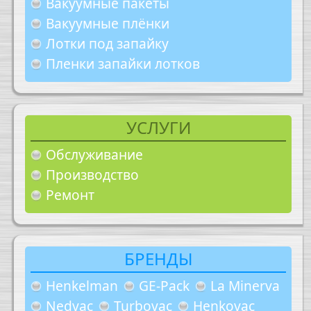
Вакуумные пакеты
Вакуумные плёнки
Лотки под запайку
Пленки запайки лотков
УСЛУГИ
Обслуживание
Производство
Ремонт
БРЕНДЫ
Henkelman
GE-Pack
La Minerva
Nedvac
Turbovac
Henkovac