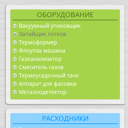
ОБОРУДОВАНИЕ
Вакуумный упаковщик
Запайщик лотков
Термоформер
Флоупак машина
Газоанализатор
Смеситель газов
Термоусадочный танк
Аппарат для фасовки
Металлодетектор
РАСХОДНИКИ