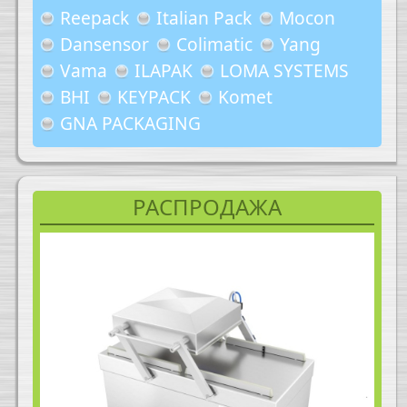
Reepack
Italian Pack
Mocon
Dansensor
Colimatic
Yang
Vama
ILAPAK
LOMA SYSTEMS
BHI
KEYPACK
Komet
GNA PACKAGING
РАСПРОДАЖА