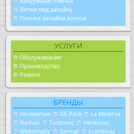
Вакуумные плёнки
Лотки под запайку
Пленки запайки лотков
УСЛУГИ
Обслуживание
Производство
Ремонт
БРЕНДЫ
Henkelman
GE-Pack
La Minerva
Nedvac
Turbovac
Henkovac
Webomatic
Zermat
Scandivac