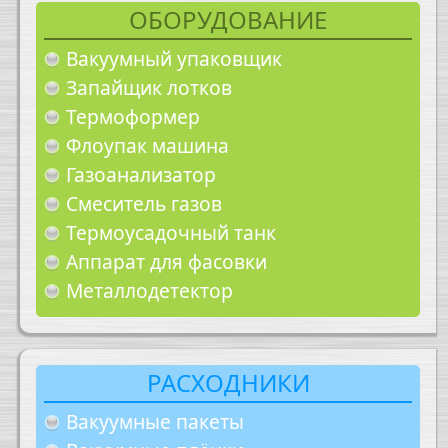
ОБОРУДОВАНИЕ
Вакуумный упаковщик
Запайщик лотков
Термоформер
Флоупак машина
Газоанализатор
Смеситель газов
Термоусадочный танк
Аппарат для фасовки
Металлодетектор
РАСХОДНИКИ
Вакуумные пакеты