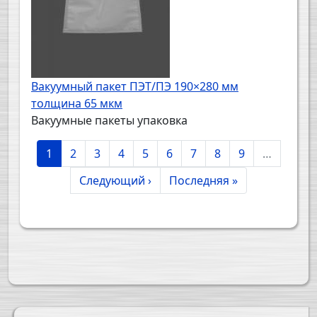
Вакуумный пакет ПЭТ/ПЭ 190×280 мм
толщина 65 мкм
Вакуумные пакеты упаковка
Нумерация страниц
Текущая страница
Page
Page
Page
Page
Page
Page
Page
Page
1
2
3
4
5
6
7
8
9
…
Следующая страница
Последняя страница
Следующий ›
Последняя »