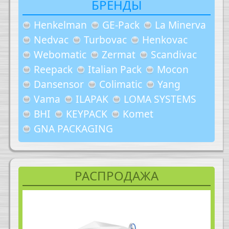
БРЕНДЫ
Henkelman
GE-Pack
La Minerva
Nedvac
Turbovac
Henkovac
Webomatic
Zermat
Scandivac
Reepack
Italian Pack
Mocon
Dansensor
Colimatic
Yang
Vama
ILAPAK
LOMA SYSTEMS
BHI
KEYPACK
Komet
GNA PACKAGING
РАСПРОДАЖА