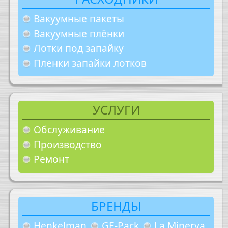
Вакуумные пакеты
Вакуумные плёнки
Лотки под запайку
Пленки запайки лотков
УСЛУГИ
Обслуживание
Производство
Ремонт
БРЕНДЫ
Henkelman
GE-Pack
La Minerva