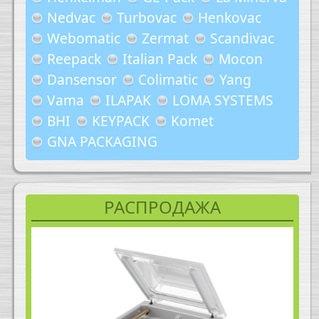
Nedvac
Turbovac
Henkovac
Webomatic
Zermat
Scandivac
Reepack
Italian Pack
Mocon
Dansensor
Colimatic
Yang
Vama
ILAPAK
LOMA SYSTEMS
BHI
KEYPACK
Komet
GNA PACKAGING
РАСПРОДАЖА