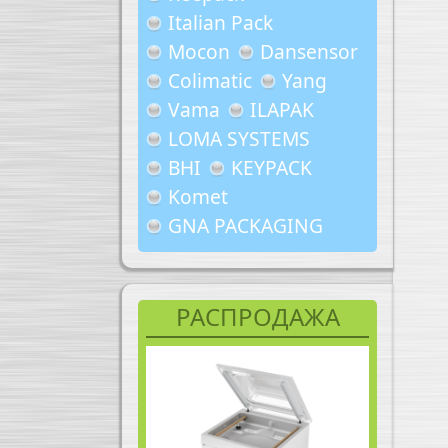
Italian Pack
Mocon
Dansensor
Colimatic
Yang
Vama
ILAPAK
LOMA SYSTEMS
BHI
KEYPACK
Komet
GNA PACKAGING
РАСПРОДАЖА