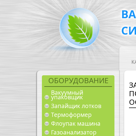
Перейти к основному содержанию
В
С
M
К
ОБОРУДОВАНИЕ
З
П
Вакуумный
упаковщик
O
Запайщик лотков
Термоформер
Флоупак машина
Газоанализатор