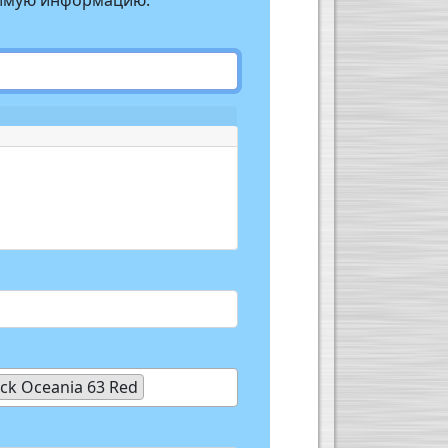
одимую информацию.
ck Oceania 63 Red