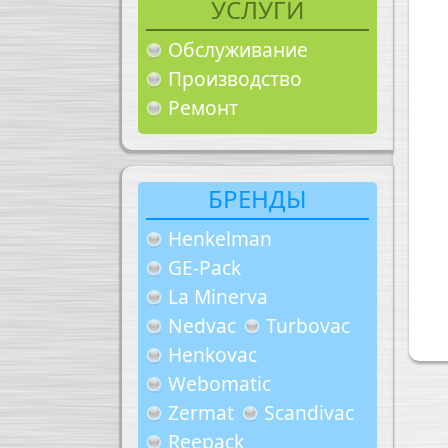
УСЛУГИ
Обслуживание
Производство
Ремонт
БРЕНДЫ
Henkelman
GE-Pack
La Minerva
Nedvac
Turbovac
Henkovac
Webomatic
Zermat
Scandivac
Reepack