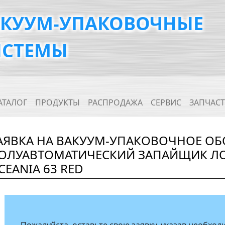
АКУУМ-УПАКОВОЧНЫЕ
ИСТЕМЫ
ain navigation
АТАЛОГ
ПРОДУКТЫ
РАСПРОДАЖА
СЕРВИС
ЗАПЧАС
АЯВКА НА ВАКУУМ-УПАКОВОЧНОЕ ОБ
ОЛУАВТОМАТИЧЕСКИЙ ЗАПАЙЩИК ЛОТ
CEANIA 63 RED