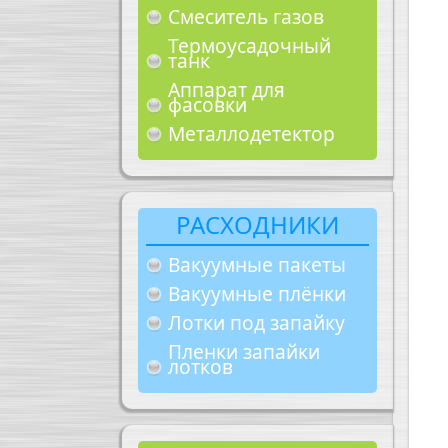
Смеситель газов
Термоусадочный
танк
Аппарат для
фасовки
Металлодетектор
РАСХОДНИКИ
Вакуумные пакеты
Вакуумные плёнки
Лотки под запайку
Пленки запайки
лотков