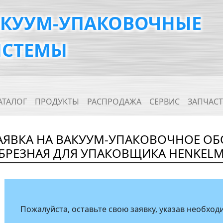
АКУУМ-УПАКОВОЧНЫЕ
ИСТЕМЫ
ain navigation
АТАЛОГ
ПРОДУКТЫ
РАСПРОДАЖА
СЕРВИС
ЗАПЧАС
АЯВКА НА ВАКУУМ-УПАКОВОЧНОЕ ОБ
БРЕЗНАЯ ДЛЯ УПАКОВЩИКА HENKELMA
Пожалуйста, оставьте свою заявку, указав необх