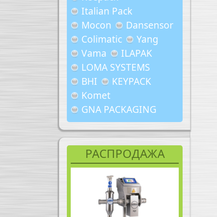
Italian Pack
Mocon
Dansensor
Colimatic
Yang
Vama
ILAPAK
LOMA SYSTEMS
BHI
KEYPACK
Komet
GNA PACKAGING
РАСПРОДАЖА