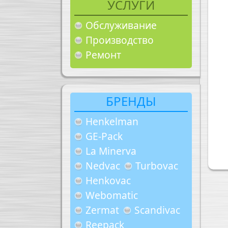
УСЛУГИ
Обслуживание
Производство
Ремонт
БРЕНДЫ
Henkelman
GE-Pack
La Minerva
Nedvac
Turbovac
Henkovac
Webomatic
Zermat
Scandivac
Reepack