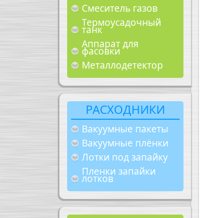
Смеситель газов
Термоусадочный
танк
Аппарат для
фасовки
Металлодетектор
РАСХОДНИКИ
Вакуумные пакеты
Вакуумные плёнки
Лотки под запайку
Пленки запайки
лотков