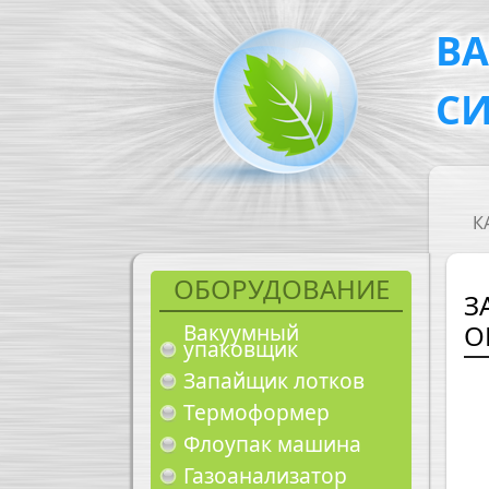
Перейти к основному содержанию
В
С
M
К
ОБОРУДОВАНИЕ
З
О
Вакуумный
упаковщик
Запайщик лотков
Термоформер
Флоупак машина
Газоанализатор