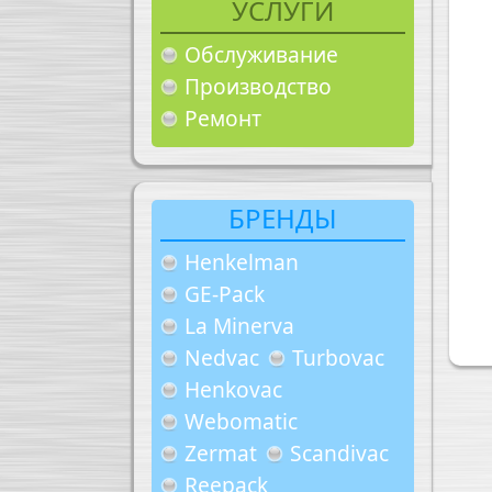
УСЛУГИ
Обслуживание
Производство
Ремонт
БРЕНДЫ
Henkelman
GE-Pack
La Minerva
Nedvac
Turbovac
Henkovac
Webomatic
Zermat
Scandivac
Reepack