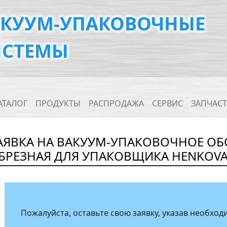
АКУУМ-УПАКОВОЧНЫЕ
ИСТЕМЫ
ain navigation
АТАЛОГ
ПРОДУКТЫ
РАСПРОДАЖА
СЕРВИС
ЗАПЧАС
АЯВКА НА ВАКУУМ-УПАКОВОЧНОЕ ОБ
БРЕЗНАЯ ДЛЯ УПАКОВЩИКА HENKOVAC
Пожалуйста, оставьте свою заявку, указав необх