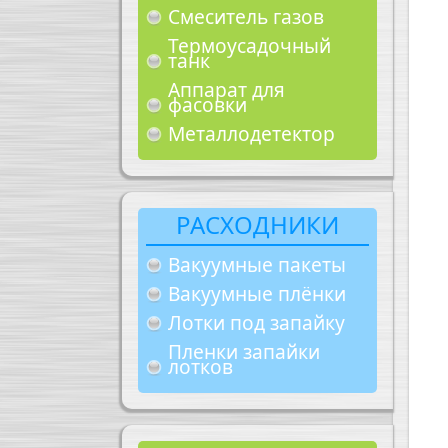
Смеситель газов
Термоусадочный
танк
Аппарат для
фасовки
Металлодетектор
РАСХОДНИКИ
Вакуумные пакеты
Вакуумные плёнки
Лотки под запайку
Пленки запайки
лотков