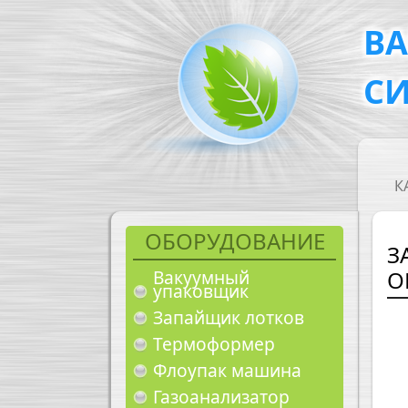
Перейти к основному содержанию
В
С
M
К
ОБОРУДОВАНИЕ
З
О
Вакуумный
упаковщик
Запайщик лотков
Термоформер
Флоупак машина
Газоанализатор