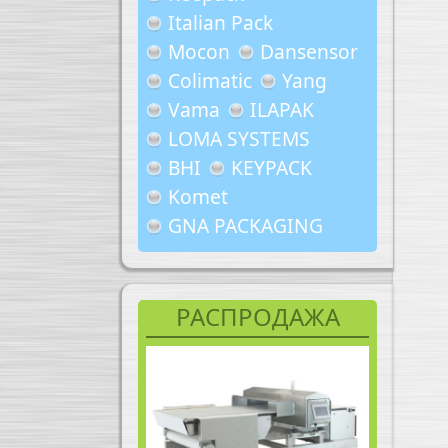
Italian Pack
Mocon
Dansensor
Colimatic
Yang
Vama
ILAPAK
LOMA SYSTEMS
BHI
KEYPACK
Komet
GNA PACKAGING
РАСПРОДАЖА