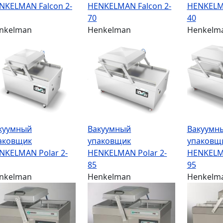
NKELMAN Falcon 2-
HENKELMAN Falcon 2-
HENKELMA
70
40
nkelman
Henkelman
Henkelm
куумный
Вакуумный
Вакуумн
аковщик
упаковщик
упаковщ
NKELMAN Polar 2-
HENKELMAN Polar 2-
HENKELMA
85
95
nkelman
Henkelman
Henkelm