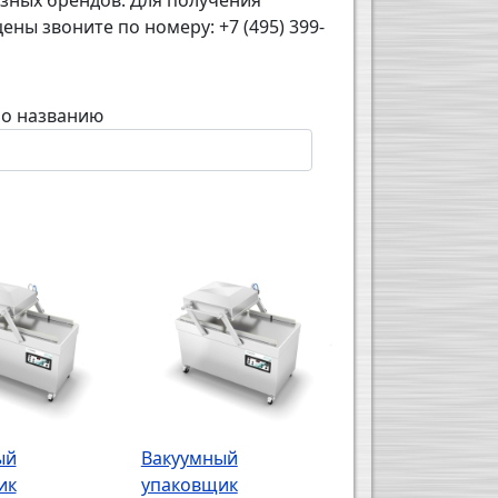
ных брендов. Для получения
ны звоните по номеру: +7 (495) 399-
по названию
ый
Вакуумный
ик
упаковщик