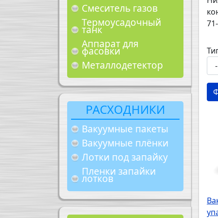
Ни
Смеситель газов
ко
Термоусадочный
71-
танк
Аппарат для
фасовки
Ти
Металлодетектор
РАСХОДНИКИ
Вакуумные пакеты
Вакуумные плёнки
Лотки под запайку
Пленки запайки
лотков
Ва
уп