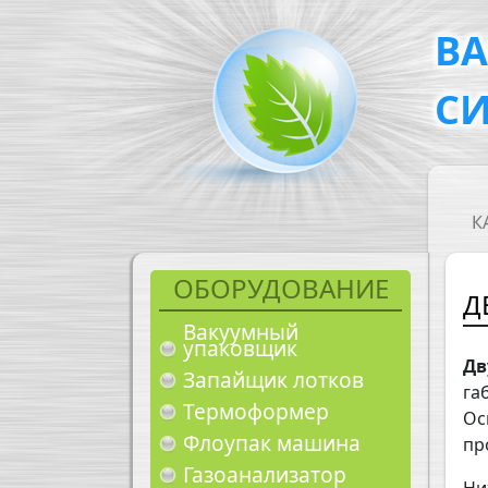
Перейти к основному содержанию
В
С
M
К
ОБОРУДОВАНИЕ
Д
Вакуумный
упаковщик
Дв
Запайщик лотков
га
Термоформер
Ос
Флоупак машина
пр
Газоанализатор