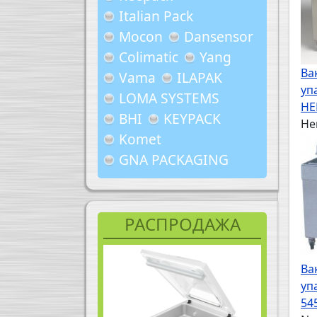
Italian Pack
Mocon
Dansensor
Colimatic
Yang
Ва
Vama
ILAPAK
уп
LOMA SYSTEMS
HE
BHI
KEYPACK
He
Komet
GNA PACKAGING
РАСПРОДАЖА
Ва
уп
54