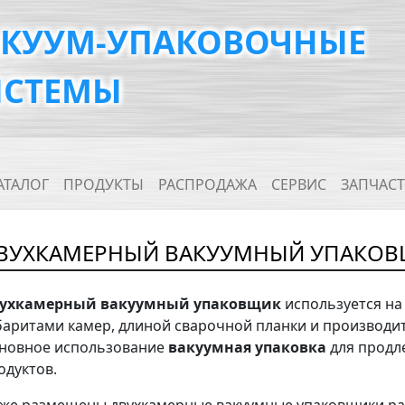
АКУУМ-УПАКОВОЧНЫЕ
ИСТЕМЫ
ain navigation
АТАЛОГ
ПРОДУКТЫ
РАСПРОДАЖА
СЕРВИС
ЗАПЧАС
ВУХКАМЕРНЫЙ ВАКУУМНЫЙ УПАКО
ухкамерный вакуумный упаковщик
используется на
баритами камер, длиной сварочной планки и производи
новное использование
вакуумная упаковка
для продл
одуктов.