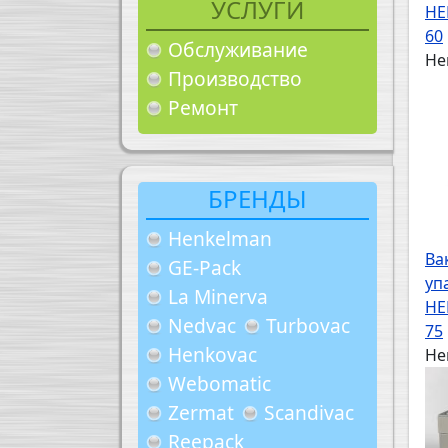
УСЛУГИ
HE
60
Обслуживание
He
Производство
Ремонт
БРЕНДЫ
Henkelman
Ва
GE-Pack
уп
La Minerva
HE
Nedvac
Turbovac
75
Henkovac
He
Webomatic
Zermat
Scandivac
Reepack