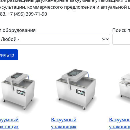
же размещены двухкамерные вакуумные упаковщики раз
нсультации, коммерческого предложения и актуальной це
83, +7 (495) 399-71-90
п оборудования
Поиск 
куумный
Вакуумный
Вакуумн
аковщик
упаковщик
упаковщ