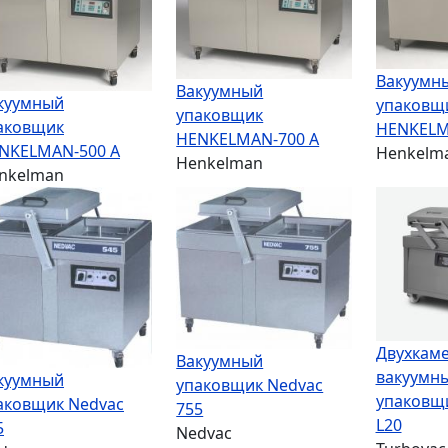
Вакуумн
Вакуумный
куумный
упаковщ
упаковщик
аковщик
HENKELM
HENKELMAN-700 A
NKELMAN-500 A
Henkelm
Henkelman
nkelman
Двухкам
Вакуумный
вакуумн
куумный
упаковщик Nedvac
упаковщи
аковщик Nedvac
755
L20
5
Nedvac