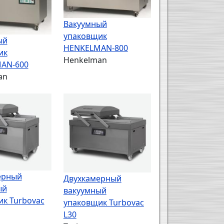
Вакуумный
упаковщик
ый
HENKELMAN-800
ик
Henkelman
AN-600
an
ерный
Двухкамерный
ый
вакуумный
к Turbovac
упаковщик Turbovac
L30