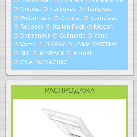
Nedvac
Turbovac
Henkovac
Webomatic
Zermat
Scandivac
Reepack
Italian Pack
Mocon
Dansensor
Colimatic
Yang
Vama
ILAPAK
LOMA SYSTEMS
BHI
KEYPACK
Komet
GNA PACKAGING
РАСПРОДАЖА