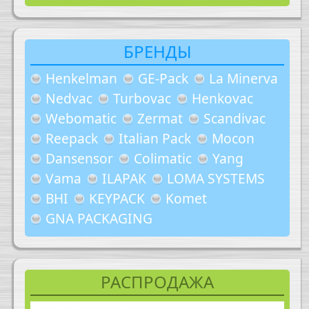
БРЕНДЫ
Henkelman
GE-Pack
La Minerva
Nedvac
Turbovac
Henkovac
Webomatic
Zermat
Scandivac
Reepack
Italian Pack
Mocon
Dansensor
Colimatic
Yang
Vama
ILAPAK
LOMA SYSTEMS
BHI
KEYPACK
Komet
GNA PACKAGING
РАСПРОДАЖА