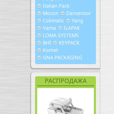
Italian Pack
Mocon
Dansensor
Colimatic
Yang
Vama
ILAPAK
LOMA SYSTEMS
BHI
KEYPACK
Komet
GNA PACKAGING
РАСПРОДАЖА