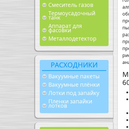
го
Смеситель газов
ал
Термоусадочный
об
танк
пр
Аппарат для
пы
фасовки
ра
Металлодетектор
пр
пр
ри
ан
РАСХОДНИКИ
М
Вакуумные пакеты
6
Вакуумные плёнки
Лотки под запайку
Пленки запайки
лотков