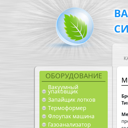
Перейти к основному содержанию
В
С
M
К
ОБОРУДОВАНИЕ
М
Вакуумный
упаковщик
Бр
Запайщик лотков
Ти
Термоформер
Ме
Флоупак машина
пр
Газоанализатор