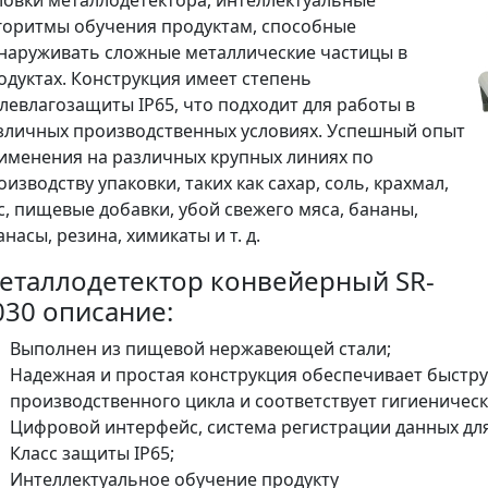
ловки металлодетектора, интеллектуальные
горитмы обучения продуктам, способные
наруживать сложные металлические частицы в
одуктах. Конструкция имеет степень
левлагозащиты IP65, что подходит для работы в
зличных производственных условиях. Успешный опыт
именения на различных крупных линиях по
оизводству упаковки, таких как сахар, соль, крахмал,
с, пищевые добавки, убой свежего мяса, бананы,
анасы, резина, химикаты и т. д.
еталлодетектор конвейерный SR-
030 описание:
Выполнен из пищевой нержавеющей стали;
Надежная и простая конструкция обеспечивает быстру
производственного цикла и соответствует гигиеничес
Цифровой интерфейс, система регистрации данных дл
Класс защиты IP65;
Интеллектуальное обучение продукту