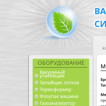
Перейти к основному содержанию
В
С
M
К
ОБОРУДОВАНИЕ
М
Вакуумный
упаковщик
Бр
Запайщик лотков
Ти
Термоформер
Ме
Флоупак машина
пр
Газоанализатор