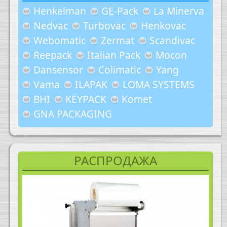
Henkelman
GE-Pack
La Minerva
Nedvac
Turbovac
Henkovac
Webomatic
Zermat
Scandivac
Reepack
Italian Pack
Mocon
Dansensor
Colimatic
Yang
Vama
ILAPAK
LOMA SYSTEMS
BHI
KEYPACK
Komet
GNA PACKAGING
РАСПРОДАЖА