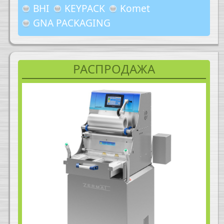
BHI
KEYPACK
Komet
GNA PACKAGING
РАСПРОДАЖА