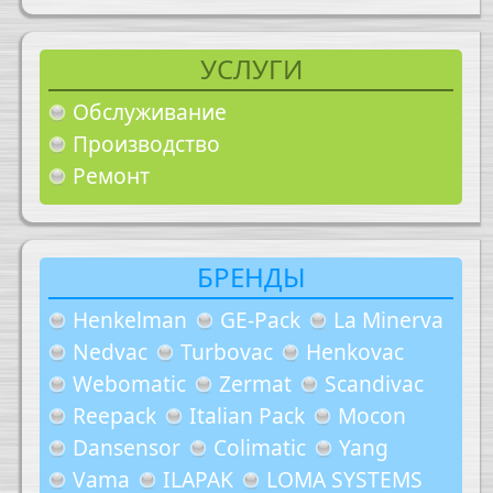
УСЛУГИ
Обслуживание
Производство
Ремонт
БРЕНДЫ
Henkelman
GE-Pack
La Minerva
Nedvac
Turbovac
Henkovac
Webomatic
Zermat
Scandivac
Reepack
Italian Pack
Mocon
Dansensor
Colimatic
Yang
Vama
ILAPAK
LOMA SYSTEMS