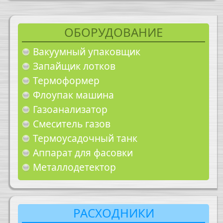
ОБОРУДОВАНИЕ
Вакуумный упаковщик
Запайщик лотков
Термоформер
Флоупак машина
Газоанализатор
Смеситель газов
Термоусадочный танк
Аппарат для фасовки
Металлодетектор
РАСХОДНИКИ