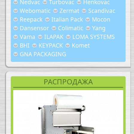
Nedvac
Turbovac
Henkovac
Webomatic
Zermat
Scandivac
Reepack
Italian Pack
Mocon
Dansensor
Colimatic
Yang
Vama
ILAPAK
LOMA SYSTEMS
BHI
KEYPACK
Komet
GNA PACKAGING
РАСПРОДАЖА