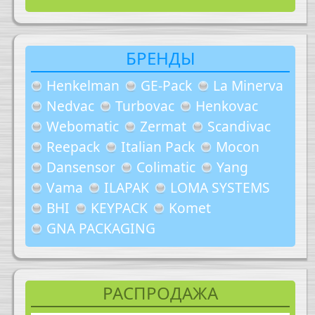
БРЕНДЫ
Henkelman
GE-Pack
La Minerva
Nedvac
Turbovac
Henkovac
Webomatic
Zermat
Scandivac
Reepack
Italian Pack
Mocon
Dansensor
Colimatic
Yang
Vama
ILAPAK
LOMA SYSTEMS
BHI
KEYPACK
Komet
GNA PACKAGING
РАСПРОДАЖА