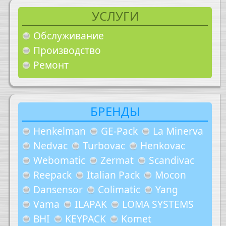
УСЛУГИ
Обслуживание
Производство
Ремонт
БРЕНДЫ
Henkelman
GE-Pack
La Minerva
Nedvac
Turbovac
Henkovac
Webomatic
Zermat
Scandivac
Reepack
Italian Pack
Mocon
Dansensor
Colimatic
Yang
Vama
ILAPAK
LOMA SYSTEMS
BHI
KEYPACK
Komet