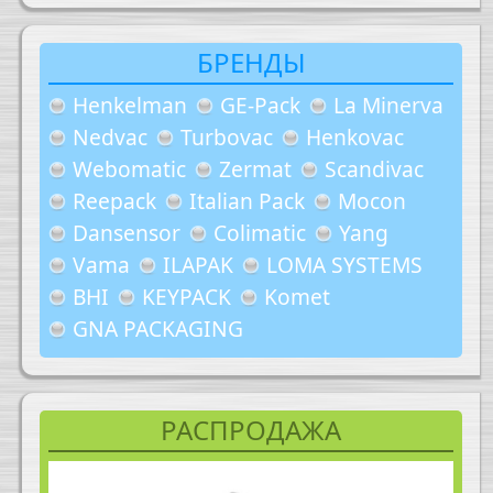
БРЕНДЫ
Henkelman
GE-Pack
La Minerva
Nedvac
Turbovac
Henkovac
Webomatic
Zermat
Scandivac
Reepack
Italian Pack
Mocon
Dansensor
Colimatic
Yang
Vama
ILAPAK
LOMA SYSTEMS
BHI
KEYPACK
Komet
GNA PACKAGING
РАСПРОДАЖА