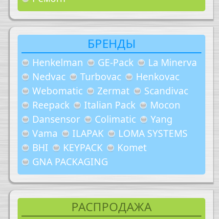
БРЕНДЫ
Henkelman
GE-Pack
La Minerva
Nedvac
Turbovac
Henkovac
Webomatic
Zermat
Scandivac
Reepack
Italian Pack
Mocon
Dansensor
Colimatic
Yang
Vama
ILAPAK
LOMA SYSTEMS
BHI
KEYPACK
Komet
GNA PACKAGING
РАСПРОДАЖА