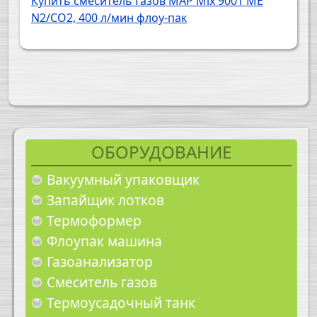
Купить смеситель газов MAP Mix 9001 ME
N2/CO2, 400 л/мин флоу-пак
ОБОРУДОВАНИЕ
Вакуумный упаковщик
Запайщик лотков
Термоформер
Флоупак машина
Газоанализатор
Смеситель газов
Термоусадочный танк