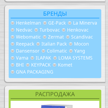
БРЕНДЫ
Henkelman
GE-Pack
La Minerva
Nedvac
Turbovac
Henkovac
Webomatic
Zermat
Scandivac
Reepack
Italian Pack
Mocon
Dansensor
Colimatic
Yang
Vama
ILAPAK
LOMA SYSTEMS
BHI
KEYPACK
Komet
GNA PACKAGING
РАСПРОДАЖА