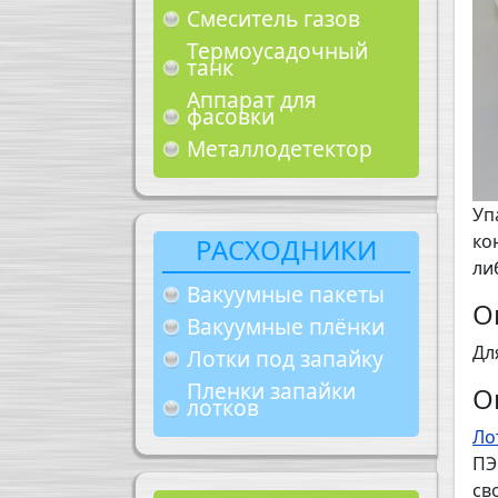
Смеситель газов
Термоусадочный
танк
Аппарат для
фасовки
Металлодетектор
Уп
ко
РАСХОДНИКИ
ли
Вакуумные пакеты
О
Вакуумные плёнки
Дл
Лотки под запайку
Пленки запайки
О
лотков
Ло
ПЭ
св