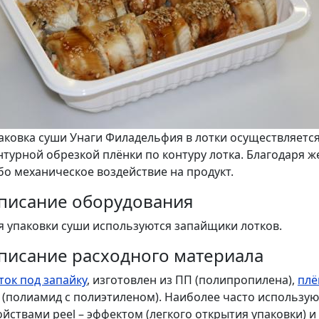
аковка суши Унаги Филадельфия в лотки осуществляетс
нтурной обрезкой плёнки по контуру лотка. Благодаря ж
бо механическое воздействие на продукт.
писание оборудования
я упаковки суши используются запайщики лотков.
писание расходного материала
ток под запайку
, изготовлен из ПП (полипропилена),
плё
 (полиамид с полиэтиленом). Наиболее часто использу
ойствами peel – эффектом (легкого открытия упаковки) и