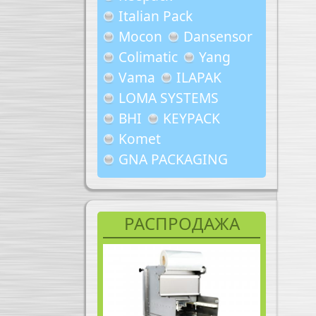
Italian Pack
Mocon
Dansensor
Colimatic
Yang
Vama
ILAPAK
LOMA SYSTEMS
BHI
KEYPACK
Komet
GNA PACKAGING
РАСПРОДАЖА