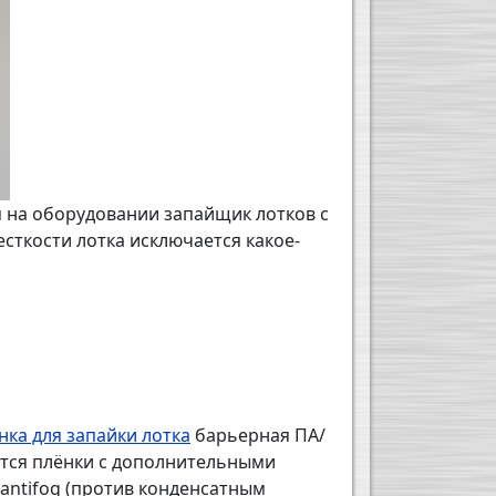
я на оборудовании запайщик лотков с
есткости лотка исключается какое-
нка для запайки лотка
барьерная ПА/
ются плёнки с дополнительными
 antifog (против конденсатным