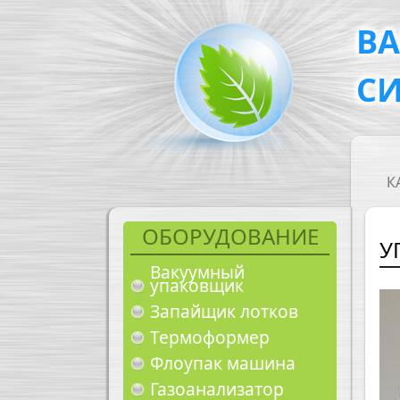
Перейти к основному содержанию
В
С
M
К
ОБОРУДОВАНИЕ
У
Вакуумный
упаковщик
Запайщик лотков
Термоформер
Флоупак машина
Газоанализатор