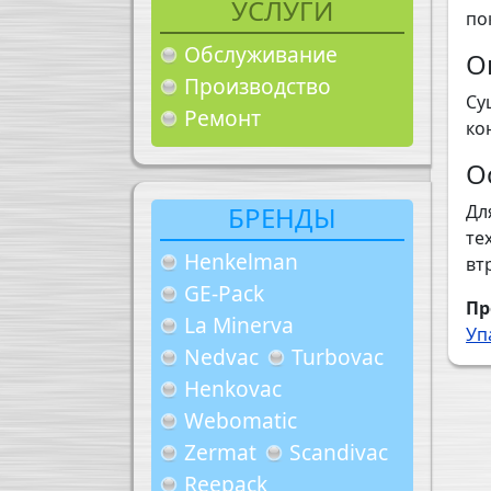
УСЛУГИ
по
Обслуживание
О
Производство
Су
Ремонт
ко
О
БРЕНДЫ
Дл
те
Henkelman
вт
GE-Pack
Пр
La Minerva
Уп
Nedvac
Turbovac
Henkovac
Webomatic
Zermat
Scandivac
Reepack