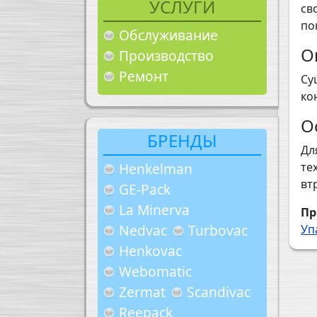
УСЛУГИ
св
по
Обслуживание
О
Производство
Ремонт
Су
ко
О
БРЕНДЫ
Дл
Henkelman
те
вт
GE-Pack
La Minerva
Пр
Nedvac
Turbovac
Уп
Henkovac
Webomatic
Zermat
Scandivac
Reepack