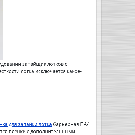
рудовании запайщик лотков с
есткости лотка исключается какое-
нка для запайки лотка
барьерная ПА/
ются плёнки с дополнительными