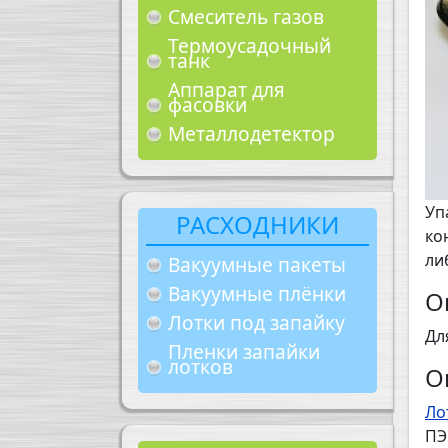
Смеситель газов
Термоусадочный
танк
Аппарат для
фасовки
Металлодетектор
Уп
РАСХОДНИКИ
ко
ли
Вакуумные пакеты
Вакуумные плёнки
О
Лотки под запайку
Дл
Пленки запайки
лотков
О
Ло
ПЭ