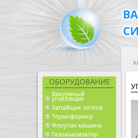
Перейти к основному содержанию
В
С
M
К
ОБОРУДОВАНИЕ
У
Вакуумный
упаковщик
Запайщик лотков
Термоформер
Флоупак машина
Газоанализатор