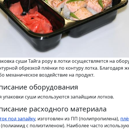
аковка суши Тайга рору в лотки осуществляется на обо
нтурной обрезкой плёнки по контуру лотка. Благодаря ж
бо механическое воздействие на продукт.
писание оборудования
я упаковки суши используются запайщики лотков.
писание расходного материала
ток под запайку
, изготовлен из ПП (полипропилена),
плё
 (полиамид с полиэтиленом). Наиболее часто использу