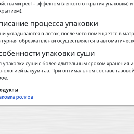
ойствами peel – эффектом (легкого открытия упаковки) и
крытием).
писание процесса упаковки
ши укладываются в лоток, после чего помещается в матр
нтурная обрезка плёнки осуществляется в автоматичес
собенности упаковки суши
я упаковки суши с более длительным сроком хранения 
хнологией вакуум-газ. При оптимальном составе газовой
рое.
одукты
аковка роллов