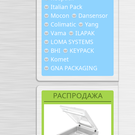
Italian Pack
Mocon
Dansensor
Colimatic
Yang
Vama
ILAPAK
LOMA SYSTEMS
BHI
KEYPACK
Komet
GNA PACKAGING
РАСПРОДАЖА