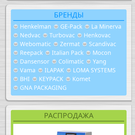
БРЕНДЫ
Henkelman
GE-Pack
La Minerva
Nedvac
Turbovac
Henkovac
Webomatic
Zermat
Scandivac
Reepack
Italian Pack
Mocon
Dansensor
Colimatic
Yang
Vama
ILAPAK
LOMA SYSTEMS
BHI
KEYPACK
Komet
GNA PACKAGING
РАСПРОДАЖА