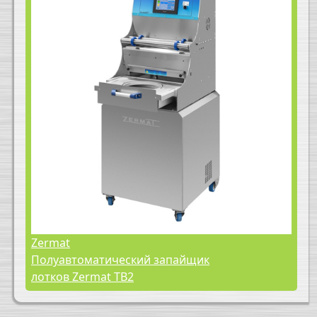
Zermat
Полуавтоматический запайщик
лотков Zermat TB2