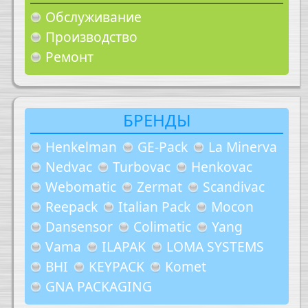
Обслуживание
Производство
Ремонт
БРЕНДЫ
Henkelman
GE-Pack
La Minerva
Nedvac
Turbovac
Henkovac
Webomatic
Zermat
Scandivac
Reepack
Italian Pack
Mocon
Dansensor
Colimatic
Yang
Vama
ILAPAK
LOMA SYSTEMS
BHI
KEYPACK
Komet
GNA PACKAGING