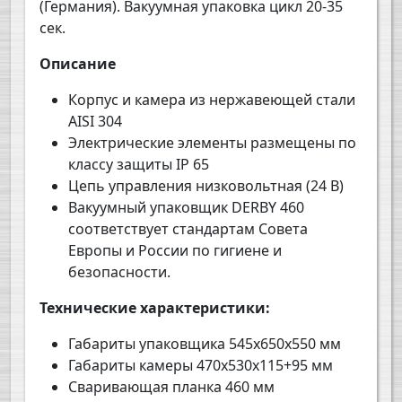
(Германия). Вакуумная упаковка цикл 20-35
сек.
Описание
Корпус и камера из нержавеющей стали
AISI 304
Электрические элементы размещены по
классу защиты IP 65
Цепь управления низковольтная (24 В)
Вакуумный упаковщик
DERBY
460
соответствует стандартам Совета
Европы и России по гигиене и
безопасности.
Технические характеристики:
Габариты упаковщика
545
х
650
х
550
мм
Габариты камеры
470
х
530
х
11
5
+95
мм
Сваривающая планка
46
0 мм