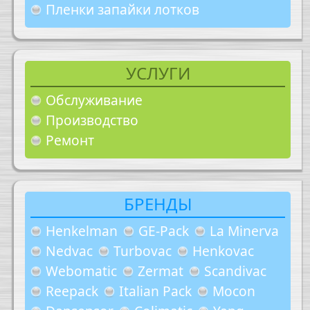
Пленки запайки лотков
УСЛУГИ
Обслуживание
Производство
Ремонт
БРЕНДЫ
Henkelman
GE-Pack
La Minerva
Nedvac
Turbovac
Henkovac
Webomatic
Zermat
Scandivac
Reepack
Italian Pack
Mocon