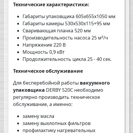
Технические характеристики:
Габариты упаковщика 60
5
х
6
55х105
0
мм
Габариты камеры 53
0
х
530
х
11
5
+95
мм
Сваривающая планка 520 мм
Производительность насоса 25 м³/ч
Напряжение 220 В
Мощность 0,9 кВт
Продолжительность цикла 25 - 40 сек.
Техническое обслуживание
Для бесперебойной работы
вакуумного
упаковщика
DERBY
520
C
необходимо
регулярно производить техническое
обслуживание, а именно:
замену масла
замену выхлопных фильтров
профилактику нагревательных