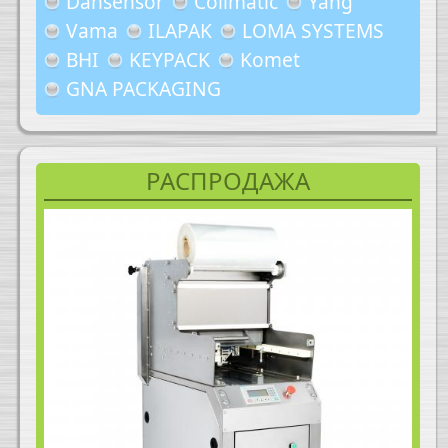
Dansensor
Colimatic
Yang
Vama
ILAPAK
LOMA SYSTEMS
BHI
KEYPACK
Komet
GNA PACKAGING
РАСПРОДАЖА