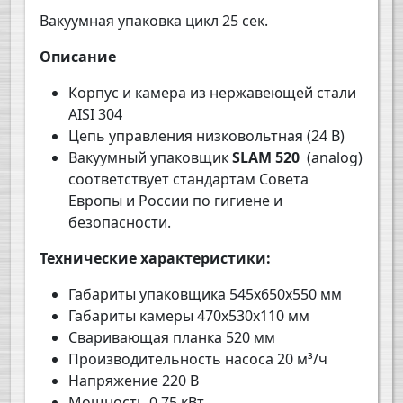
Вакуумная упаковка цикл 25 сек.
Описание
Корпус и камера из нержавеющей стали
AISI 304
Цепь управления низковольтная (24 В)
Вакуумный упаковщик
SLAM
520
(analog)
соответствует стандартам Совета
Европы и России по гигиене и
безопасности.
Технические характеристики:
Габариты упаковщика
545
х
650
х
55
0 мм
Габариты камеры
470
х
530
х
110
мм
Сваривающая планка
52
0 мм
Производительность насоса
20
м³/ч
Напряжение 220 В
Мощность 0,
7
5 кВт