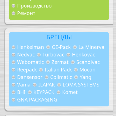
Производство
Ремонт
БРЕНДЫ
Henkelman
GE-Pack
La Minerva
Nedvac
Turbovac
Henkovac
Webomatic
Zermat
Scandivac
Reepack
Italian Pack
Mocon
Dansensor
Colimatic
Yang
Vama
ILAPAK
LOMA SYSTEMS
BHI
KEYPACK
Komet
GNA PACKAGING