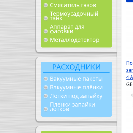
Смеситель газов
Термоусадочный
танк
Аппарат для
фасовки
Металлодетектор
По
РАСХОДНИКИ
за
4 
Вакуумные пакеты
GE
Вакуумные плёнки
Лотки под запайку
Пленки запайки
лотков