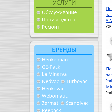
УСЛУГИ
По
Обслуживание
за
Производство
5 
Ремонт
GE
БРЕНДЫ
Henkelman
GE-Pack
По
La Minerva
за
Nedvac
Turbovac
Ita
Mi
Henkovac
Ita
Webomatic
Zermat
Scandivac
Reepack