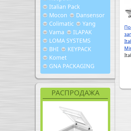
Italian Pack
Mocon
Dansensor
Colimatic
Yang
По
Vama
ILAPAK
за
LOMA SYSTEMS
Ita
Mi
BHI
KEYPACK
Ita
Komet
Н
GNA PACKAGING
РАСПРОДАЖА