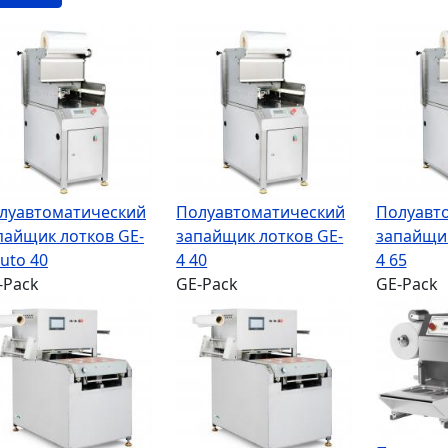
луавтоматический
Полуавтоматический
Полуавт
пайщик лотков GE-
запайщик лотков GE-
запайщик
Auto 40
4 40
4 65
-Pack
GE-Pack
GE-Pack