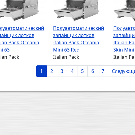
луавтоматический
Полуавтоматический
Полуавт
пайщик лотков
запайщик лотков
запайщи
lian Pack Oceania
Italian Pack Oceania
Italian P
ni 63
Mini 63 Red
Skin Mini
lian Pack
Italian Pack
Italian Pa
умерация страниц
Текущая страница
Page
Page
Page
Page
Page
Page
Следующа
1
2
3
4
5
6
7
Следующи