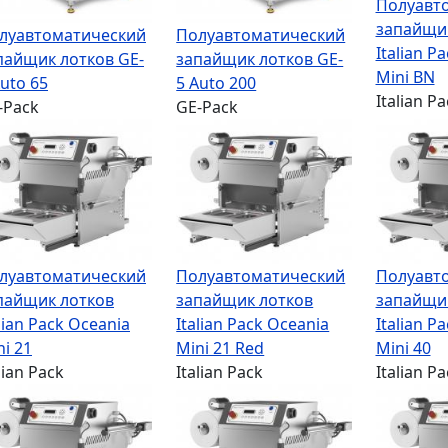
Полуавт
запайщи
луавтоматический
Полуавтоматический
Italian P
пайщик лотков GE-
запайщик лотков GE-
Mini BN
Auto 65
5 Auto 200
Italian Pa
-Pack
GE-Pack
луавтоматический
Полуавтоматический
Полуавт
пайщик лотков
запайщик лотков
запайщи
lian Pack Oceania
Italian Pack Oceania
Italian P
ni 21
Mini 21 Red
Mini 40
lian Pack
Italian Pack
Italian Pa