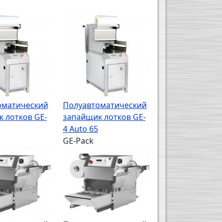
оматический
Полуавтоматический
 лотков GE-
запайщик лотков GE-
4 Auto 65
GE-Pack