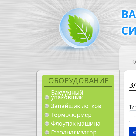
Перейти к основному содержанию
В
С
M
К
ОБОРУДОВАНИЕ
З
Вакуумный
упаковщик
Запайщик лотков
Ти
Термоформер
Флоупак машина
Газоанализатор