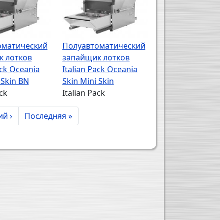
оматический
Полуавтоматический
к лотков
запайщик лотков
ack Oceania
Italian Pack Oceania
 Skin BN
Skin Mini Skin
ck
Italian Pack
я страница
Последняя страница
й ›
Последняя »