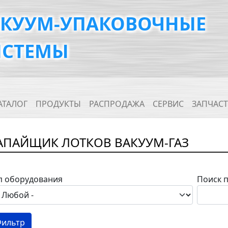
АКУУМ-УПАКОВОЧНЫЕ
ИСТЕМЫ
ain navigation
АТАЛОГ
ПРОДУКТЫ
РАСПРОДАЖА
СЕРВИС
ЗАПЧАС
АПАЙЩИК ЛОТКОВ ВАКУУМ-ГАЗ
п оборудования
Поиск 