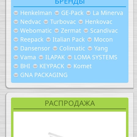
БРЕНДЫ
Henkelman
GE-Pack
La Minerva
Nedvac
Turbovac
Henkovac
Webomatic
Zermat
Scandivac
Reepack
Italian Pack
Mocon
Dansensor
Colimatic
Yang
Vama
ILAPAK
LOMA SYSTEMS
BHI
KEYPACK
Komet
GNA PACKAGING
РАСПРОДАЖА