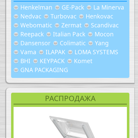
Henkelman
GE-Pack
La Minerva
Nedvac
Turbovac
Henkovac
Webomatic
Zermat
Scandivac
Reepack
Italian Pack
Mocon
Dansensor
Colimatic
Yang
Vama
ILAPAK
LOMA SYSTEMS
BHI
KEYPACK
Komet
GNA PACKAGING
РАСПРОДАЖА