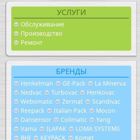
УСЛУГИ
Обслуживание
Производство
Ремонт
БРЕНДЫ
Henkelman
GE-Pack
La Minerva
Nedvac
Turbovac
Henkovac
Webomatic
Zermat
Scandivac
Reepack
Italian Pack
Mocon
Dansensor
Colimatic
Yang
Vama
ILAPAK
LOMA SYSTEMS
BHI
KEYPACK
Komet