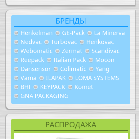
БРЕНДЫ
Henkelman
GE-Pack
La Minerva
Nedvac
Turbovac
Henkovac
Webomatic
Zermat
Scandivac
Reepack
Italian Pack
Mocon
Dansensor
Colimatic
Yang
Vama
ILAPAK
LOMA SYSTEMS
BHI
KEYPACK
Komet
GNA PACKAGING
РАСПРОДАЖА