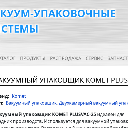
АКУУМ-УПАКОВОЧНЫЕ
ИСТЕМЫ
ain navigation
АТАЛОГ
ПРОДУКТЫ
РАСПРОДАЖА
СЕРВИС
ЗАПЧАС
АКУУМНЫЙ УПАКОВЩИК KOMET PLUS
енд
Komet
п
Вакуумный упаковщик
Двухкамерный вакуумный упа
куумный упаковщик KOMET PLUSVAC-25
идеален для
едних производств. Используется для вакуумной упаков