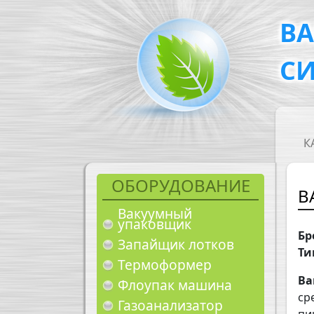
Перейти к основному содержанию
В
С
M
К
ОБОРУДОВАНИЕ
В
Вакуумный
упаковщик
Бр
Запайщик лотков
Ти
Термоформер
Ва
Флоупак машина
ср
Газоанализатор