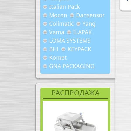
Italian Pack
Mocon
Dansensor
Colimatic
Yang
Vama
ILAPAK
LOMA SYSTEMS
BHI
KEYPACK
Komet
GNA PACKAGING
РАСПРОДАЖА