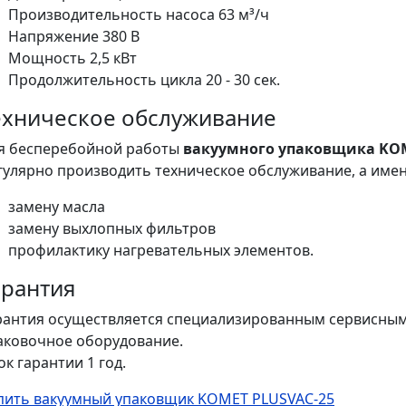
Производительность насоса 63 м³/ч
Напряжение 380 В
Мощность 2,5 кВт
Продолжительность цикла 20 - 30 сек.
ехническое обслуживание
я бесперебойной работы
вакуумного упаковщика KOM
гулярно производить техническое обслуживание, а имен
замену масла
замену выхлопных фильтров
профилактику нагревательных элементов.
арантия
рантия осуществляется специализированным сервисны
аковочное оборудование.
ок гарантии 1 год.
пить вакуумный упаковщик KOMET PLUSVAC-25