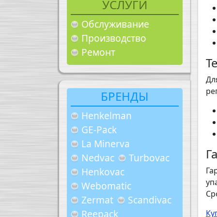
УСЛУГИ
Обслуживание
Производство
Ремонт
Т
Дл
ре
БРЕНДЫ
Henkelman
GE-Pack
La Minerva
Г
Nedvac
Turbovac
Henkovac
Га
уп
Webomatic
Ср
Zermat
Scandivac
Reepack
Ку