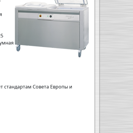
з
я
25
уумная
т стандартам Совета Европы и