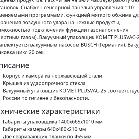
щевых продуктов. Рассчитан на 8-ми часовую работу бе
тановок.
Снабжен сенсорной панелью управления с 10
меняемыми программами, функцией мягкого обжима дл
транения воздушного удара на нежные продукты,
зможностью подключения функции газонаполнения
нертным газом). Вакуумный упаковщик KOMET PLUSVAC-
мплектуется вакуумным насосом BUSCH (Германия). Вак
аковка цикл 20 сек.
писание
Корпус и камера из нержавеющей стали
Крышка из ударопрочного стекла
Вакуумный упаковщик KOMET PLUSVAC-25 соответствуе
России по гигиене и безопасности.
ехнические характеристики
Габариты упаковщика 1400х665х1010 мм
Габариты камеры 640х480х210 мм
Две сваривающих планки по 455 мм