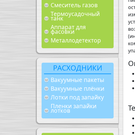
пи
Смеситель газов
ос
Термоусадочный
из
танк
ус
Аппарат для
во
фасовки
(и
Металлодетектор
ко
уп
О
РАСХОДНИКИ
Вакуумные пакеты
Вакуумные плёнки
Лотки под запайку
Пленки запайки
Т
лотков