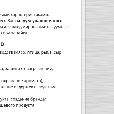
кими характеристиками,
его Вас
вакуум-упаковочного
ы для вакуумирования: вакуумные
 под запайку.
ов
дств (мясо, птица, рыба, сыр,
а, защита от загрязнений;
 сохранение аромата);
ижение издержек вследствие
кта, создание бренда;
ищевого продукта.