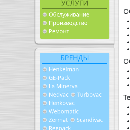
УСЛУГИ
О
Обслуживание
Производство
Ремонт
БРЕНДЫ
О
Henkelman
GE-Pack
La Minerva
Nedvac
Turbovac
Т
Henkovac
Webomatic
Zermat
Scandivac
Reepack