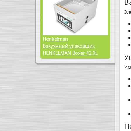
В
Эл
Henkelman
Вакуумный упаковщик
HENKELMAN Boxer 42 XL
У
Ис
Н