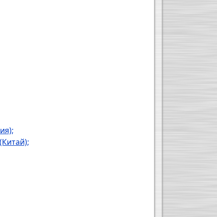
ия);
Китай);