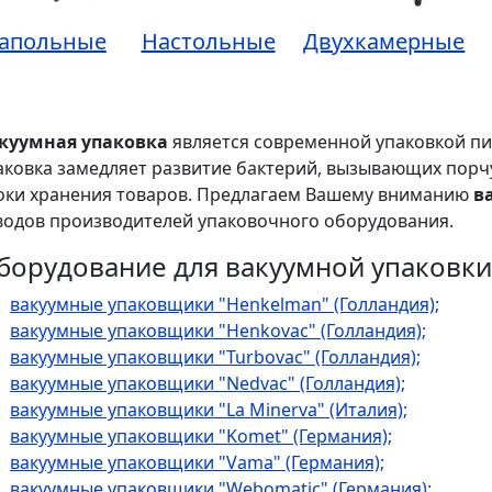
апольные
Настольные
Двухкамерные
куумная упаковка
является современной упаковкой пи
аковка замедляет развитие бактерий, вызывающих порч
оки хранения товаров. Предлагаем Вашему вниманию
в
водов производителей упаковочного оборудования.
борудование для вакуумной упаковки
вакуумные упаковщики "Henkelman" (Голландия);
вакуумные упаковщики "Henkovac" (Голландия);
вакуумные упаковщики "Turbovac" (Голландия);
вакуумные упаковщики "Nedvac" (Голландия);
вакуумные упаковщики "La Minerva" (Италия);
вакуумные упаковщики "Komet" (Германия);
вакуумные упаковщики "Vama" (Германия);
вакуумные упаковщики "Webomatic" (Германия);