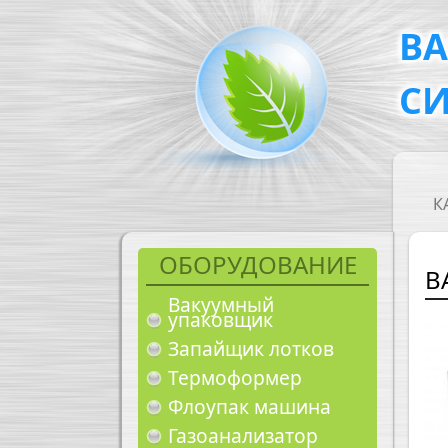
Перейти к основному содержанию
В
С
M
К
ОБОРУДОВАНИЕ
В
Вакуумный
упаковщик
Запайщик лотков
Термоформер
Флоупак машина
Газоанализатор