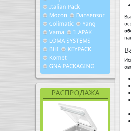
Italian Pack
Mocon
Dansensor
Вы
Colimatic
Yang
ос
об
Vama
ILAPAK
па
LOMA SYSTEMS
BHI
KEYPACK
В
Komet
Ис
GNA PACKAGING
ов
РАСПРОДАЖА