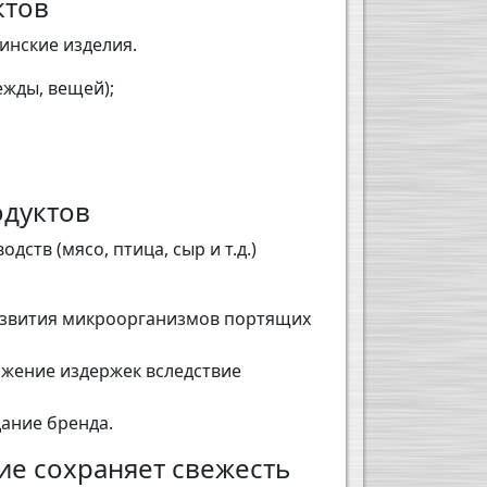
ктов
инские изделия.
жды, вещей);
одуктов
ств (мясо, птица, сыр и т.д.)
развития микроорганизмов портящих
ижение издержек вследствие
ание бренда.
е сохраняет свежесть