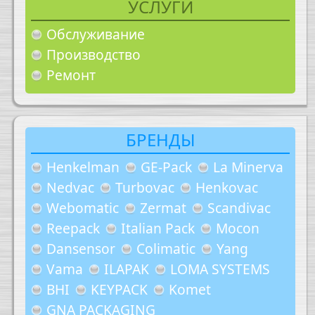
УСЛУГИ
Обслуживание
Производство
Ремонт
БРЕНДЫ
Henkelman
GE-Pack
La Minerva
Nedvac
Turbovac
Henkovac
Webomatic
Zermat
Scandivac
Reepack
Italian Pack
Mocon
Dansensor
Colimatic
Yang
Vama
ILAPAK
LOMA SYSTEMS
BHI
KEYPACK
Komet
GNA PACKAGING