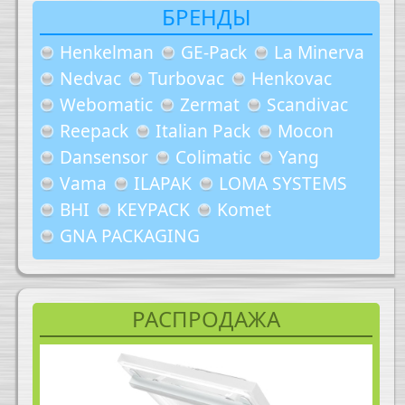
БРЕНДЫ
Henkelman
GE-Pack
La Minerva
Nedvac
Turbovac
Henkovac
Webomatic
Zermat
Scandivac
Reepack
Italian Pack
Mocon
Dansensor
Colimatic
Yang
Vama
ILAPAK
LOMA SYSTEMS
BHI
KEYPACK
Komet
GNA PACKAGING
РАСПРОДАЖА