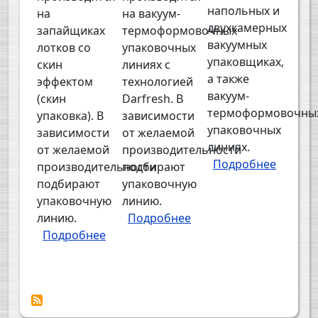
напольных и
на
на вакуум-
двухкамерных
запайщиках
термоформовочных
вакуумных
лотков со
упаковочных
упаковщиках,
скин
линиях с
а также
эффектом
технологией
вакуум-
(скин
Darfresh. В
термоформовочны
упаковка). В
зависимости
упаковочных
зависимости
от желаемой
линиях.
от желаемой
производительности
Подробнее
производительности
подбирают
о Вакуумная упако
подбирают
упаковочную
упаковочную
линию.
линию.
Подробнее
о Вакуумная упаковка морепродукт
Подробнее
о Вакуумная скин упаковка морепродуктов