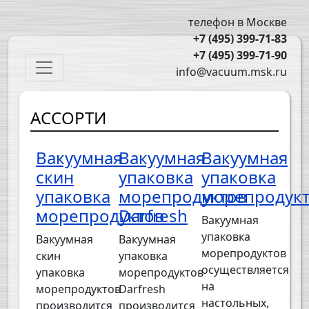
Перейти к основному содержанию
телефон в Москве
+7 (495) 399-71-83
+7 (495) 399-71-90
Main navigation
info@vacuum.msk.ru
АССОРТИ
Вакуумная
Вакуумная
Вакуумная
скин
упаковка
упаковка
упаковка
морепродуктов
морепродук
морепродуктов
Darfresh
Вакуумная
упаковка
Вакуумная
Вакуумная
морепродуктов
скин
упаковка
осуществляется
упаковка
морепродуктов
на
морепродуктов
Darfresh
настольных,
производится
производится